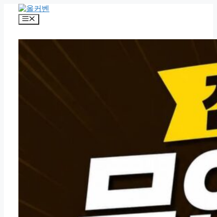
컨
텐
메
츠
뉴
로
건
너
뛰
기