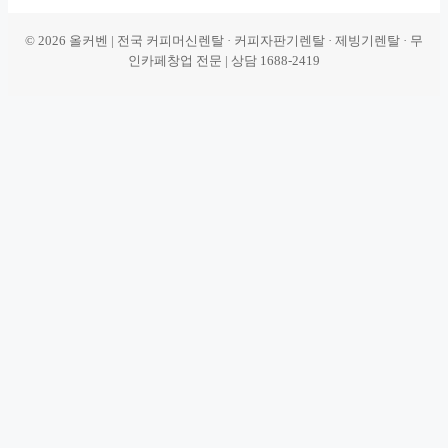
© 2026 올커벤 | 전국 커피머신렌탈 · 커피자판기렌탈 · 제빙기렌탈 · 무
인카페창업 전문 | 상담 1688-2419