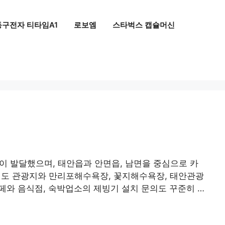
동구전자 티타임A1
로보엠
스타벅스 캡슐머신
 발달했으며, 태안읍과 안면읍, 남면을 중심으로 카
 안면도 관광지와 만리포해수욕장, 꽃지해수욕장, 태안관광
페와 음식점, 숙박업소의 제빙기 설치 문의도 꾸준히 …