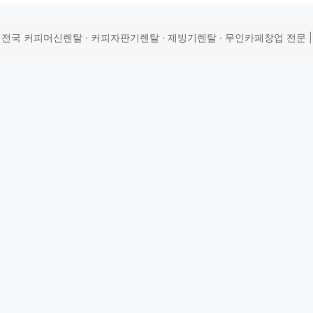
 | 전국 커피머신렌탈 · 커피자판기렌탈 · 제빙기렌탈 · 무인카페창업 전문 | 상