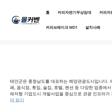
컨
텐
홈
커피자판기무상임대
커피자
츠
로
커피브레이크 MD1
설치사례
건
너
뛰
기
태안군은 충청남도를 대표하는 해양관광도시입니다. 아
페, 음식점, 횟집, 술집, 호텔, 펜션 등 다양한 업
레저형 기업도시 개발사업을 중심으로 관광 인프라가 지
더 읽기