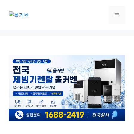
컨
텐
메
츠
로
뉴
건
너
뛰
기