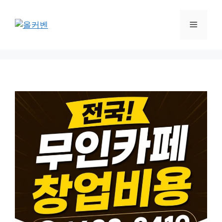
컨
텐
메
츠
로
뉴
건
너
뛰
기