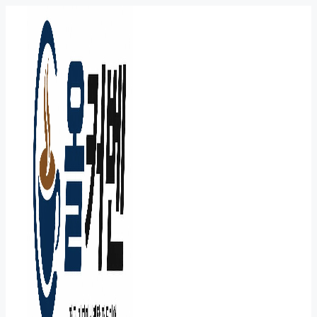
컨
텐
츠
로
건
너
뛰
기