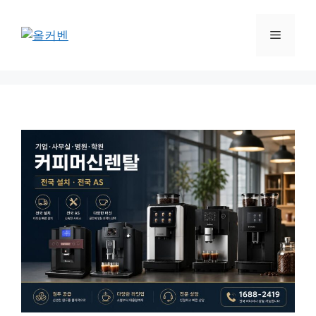
컨
텐
메
츠
로
뉴
건
너
뛰
기