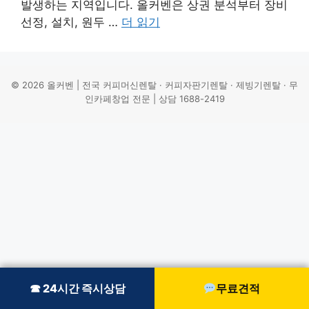
발생하는 지역입니다. 올커벤은 상권 분석부터 장비
선정, 설치, 원두 …
더 읽기
© 2026 올커벤 | 전국 커피머신렌탈 · 커피자판기렌탈 · 제빙기렌탈 · 무
인카페창업 전문 | 상담 1688-2419
☎ 24시간 즉시상담
☎ 24시간 즉시상담
무료견적
무료견적