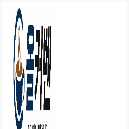
컨
텐
츠
로
건
너
뛰
기