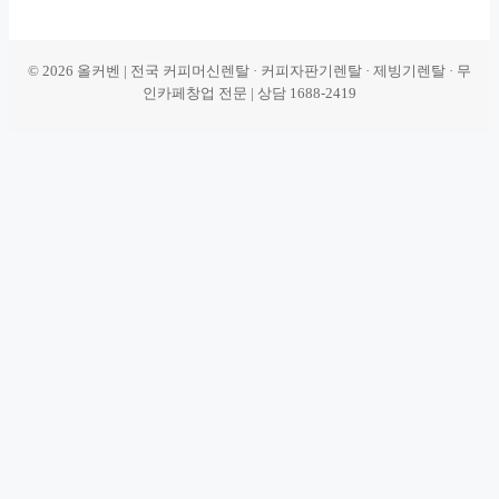
© 2026 올커벤 | 전국 커피머신렌탈 · 커피자판기렌탈 · 제빙기렌탈 · 무
인카페창업 전문 | 상담 1688-2419