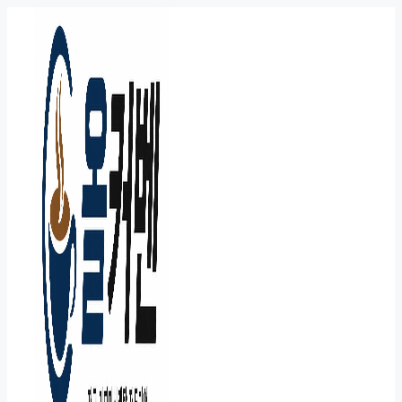
컨
텐
츠
로
건
너
뛰
기