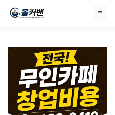
컨
텐
메
츠
로
뉴
건
너
뛰
기