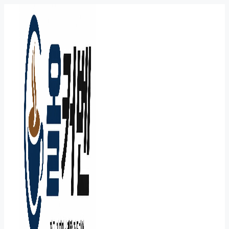
컨
텐
츠
로
건
너
뛰
기