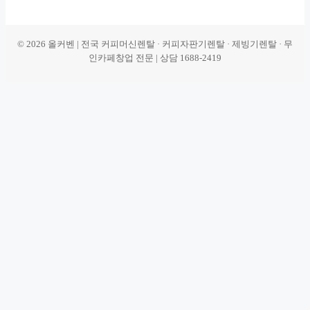
© 2026 올커벤 | 전국 커피머신렌탈 · 커피자판기렌탈 · 제빙기렌탈 · 무
인카페창업 전문 | 상담 1688-2419