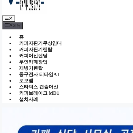
메
뉴
메뉴
홈
커피자판기무상임대
커피자판기렌탈
커피머신렌탈
무인카페창업
제빙기렌탈
동구전자 티타임A1
로보엠
스타벅스 캡슐머신
커피브레이크 MD1
설치사례