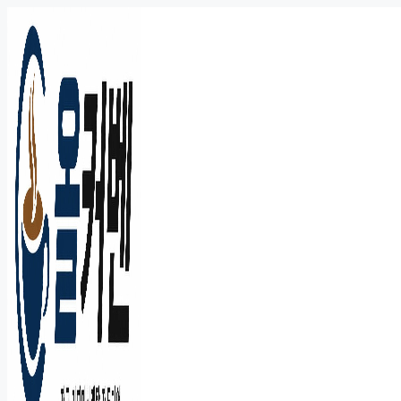
컨
텐
츠
로
건
너
뛰
기