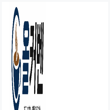
컨
텐
츠
로
건
너
뛰
기