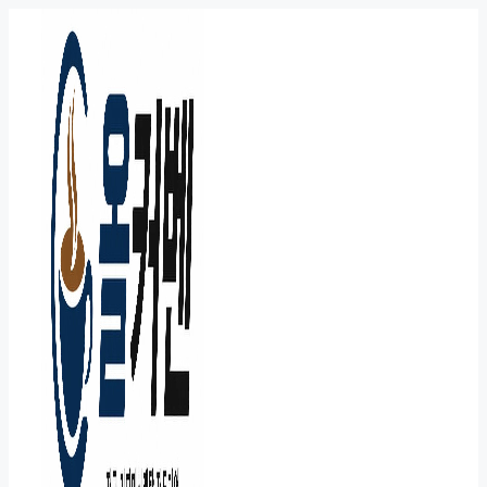
컨
텐
츠
로
건
너
뛰
기