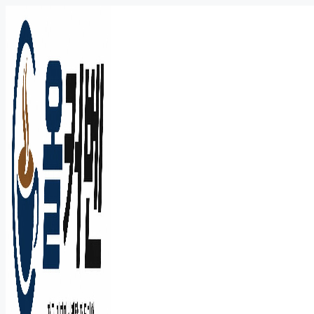
컨
텐
츠
로
건
너
뛰
기