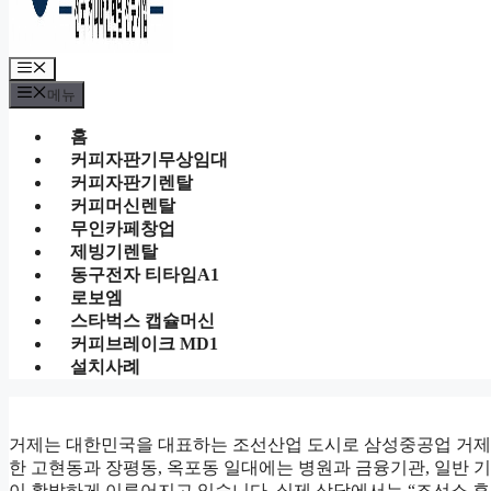
메
뉴
메뉴
홈
커피자판기무상임대
커피자판기렌탈
커피머신렌탈
무인카페창업
제빙기렌탈
동구전자 티타임A1
로보엠
스타벅스 캡슐머신
커피브레이크 MD1
설치사례
거제는 대한민국을 대표하는 조선산업 도시로 삼성중공업 거제
한 고현동과 장평동, 옥포동 일대에는 병원과 금융기관, 일반
이 활발하게 이루어지고 있습니다. 실제 상담에서는 “조선소 휴