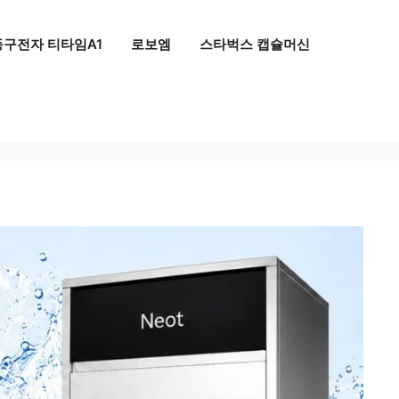
동구전자 티타임A1
로보엠
스타벅스 캡슐머신