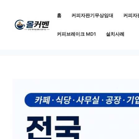
컨
텐
홈
커피자판기무상임대
커피자
츠
로
커피브레이크 MD1
설치사례
건
너
뛰
기