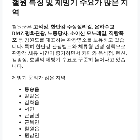
철원 특징 및 제빙기 수요가 많은 지
역
철원군은
고석정
,
한탄강 주상절리길
,
은하수교
,
DMZ 평화관광
,
노동당사
,
소이산 모노레일
,
직탕폭
포
등 강원도를 대표하는 관광명소를 보유하고 있습
니다. 특히 한탄강 관광벨트와 체류형 관광 정책으로
관광객 체류 시간이 증가하면서 카페와 음식점, 펜션,
캠핑장, 호텔의 제빙기 수요도 꾸준히 늘어나고 있습
니다.
제빙기 문의가 많은 지역
동송읍
갈말읍
김화읍
서면
근남면
근북면
철원읍
원남면