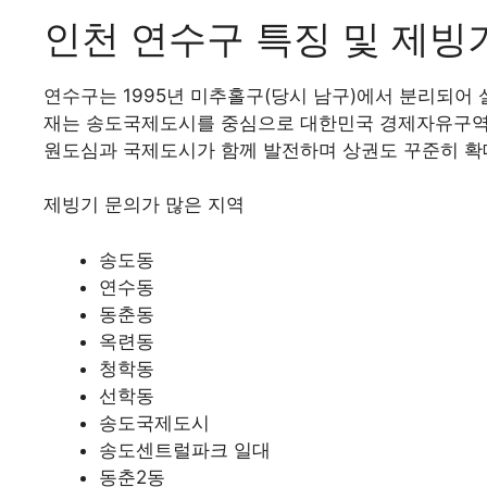
인천 연수구 특징 및 제빙
연수구는 1995년 미추홀구(당시 남구)에서 분리되어
재는 송도국제도시를 중심으로 대한민국 경제자유구역의 
원도심과 국제도시가 함께 발전하며 상권도 꾸준히 확
제빙기 문의가 많은 지역
송도동
연수동
동춘동
옥련동
청학동
선학동
송도국제도시
송도센트럴파크 일대
동춘2동