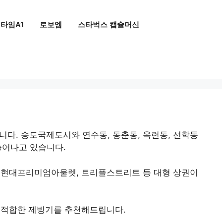
타임A1
로보엠
스타벅스 캡슐머신
다. 송도국제도시와 연수동, 동춘동, 옥련동, 선학동
늘어나고 있습니다.
와 현대프리미엄아울렛, 트리플스트리트 등 대형 상권이
 적합한 제빙기를 추천해드립니다.