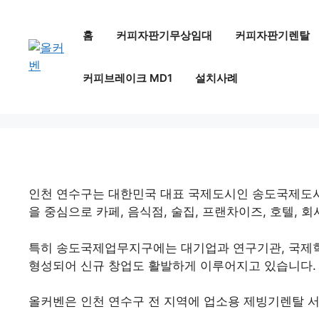
컨
텐
홈
커피자판기무상임대
커피자판기렌탈
츠
로
커피브레이크 MD1
설치사례
건
너
뛰
기
인천 연수구는 대한민국 대표 국제도시인 송도국제도시
을 중심으로 카페, 음식점, 술집, 프랜차이즈, 호텔,
특히 송도국제업무지구에는 대기업과 연구기관, 국제학
형성되어 신규 창업도 활발하게 이루어지고 있습니다.
올커벤은 인천 연수구 전 지역에 업소용 제빙기렌탈 