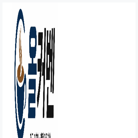
컨
텐
츠
로
건
너
뛰
기