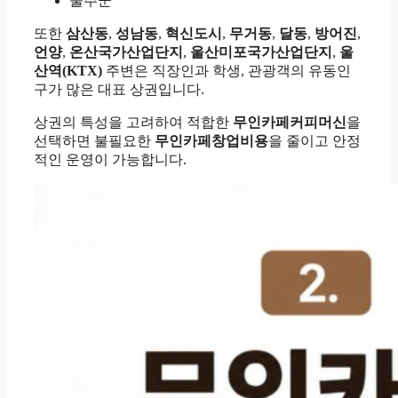
울주군
또한
삼산동
,
성남동
,
혁신도시
,
무거동
,
달동
,
방어진
,
언양
,
온산국가산업단지
,
울산미포국가산업단지
,
울
산역(KTX)
주변은 직장인과 학생, 관광객의 유동인
구가 많은 대표 상권입니다.
상권의 특성을 고려하여 적합한
무인카페커피머신
을
선택하면 불필요한
무인카페창업비용
을 줄이고 안정
적인 운영이 가능합니다.