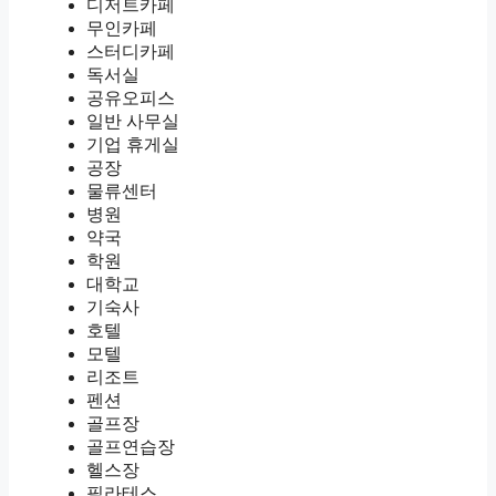
디저트카페
무인카페
스터디카페
독서실
공유오피스
일반 사무실
기업 휴게실
공장
물류센터
병원
약국
학원
대학교
기숙사
호텔
모텔
리조트
펜션
골프장
골프연습장
헬스장
필라테스