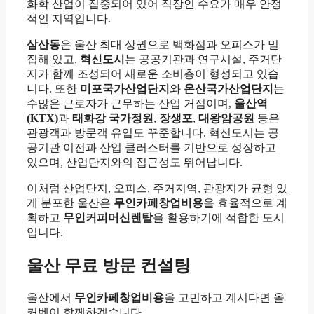
화학 산업이 집중되어 있어 직장인 수요가 매우 안정
적인 지역입니다.
삼산동
은 울산 최대 상권으로 백화점과 오피스가 밀
집해 있고,
혁신도시
는 공공기관과 연구시설, 주거단
지가 함께 조성되어 새로운 소비층이 형성되고 있습
니다. 또한
미포국가산업단지
와
온산국가산업단지
는
수많은 근로자가 근무하는 산업 거점이며,
울산역
(KTX)
과
태화강 국가정원
,
장생포
,
대왕암공원
등은
관광객과 방문객 유입도 꾸준합니다. 혁신도시는 공
공기관 이전과 산업 클러스터를 기반으로 성장하고
있으며, 산업단지와의 접근성도 뛰어납니다.
이처럼 산업단지, 오피스, 주거지역, 관광지가 균형 있
게 분포한 울산은
무인카페창업비용
을 효율적으로 계
획하고
무인커피머신렌탈
을 활용하기에 적합한 도시
입니다.
울산 무료 방문 컨설팅
울산에서
무인카페창업비용
을 고민하고 계시다면 올
커벤이 함께하겠습니다.