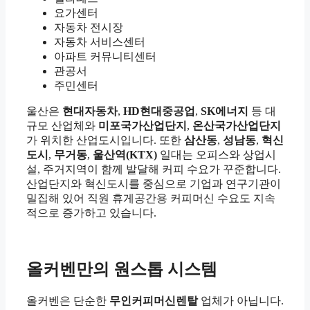
요가센터
자동차 전시장
자동차 서비스센터
아파트 커뮤니티센터
관공서
주민센터
울산은
현대자동차
,
HD현대중공업
,
SK에너지
등 대
규모 산업체와
미포국가산업단지
,
온산국가산업단지
가 위치한 산업도시입니다. 또한
삼산동
,
성남동
,
혁신
도시
,
무거동
,
울산역(KTX)
일대는 오피스와 상업시
설, 주거지역이 함께 발달해 커피 수요가 꾸준합니다.
산업단지와 혁신도시를 중심으로 기업과 연구기관이
밀집해 있어 직원 휴게공간용 커피머신 수요도 지속
적으로 증가하고 있습니다.
올커벤만의 원스톱 시스템
올커벤은 단순한
무인커피머신렌탈
업체가 아닙니다.