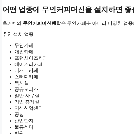
어떤 업종에 무인커피머신을 설치하면 좋
올커벤의
무인커피머신렌탈
은 무인카페뿐 아니라 다양한 업종
추천 설치 업종
무인카페
개인카페
프랜차이즈카페
베이커리카페
디저트카페
스터디카페
독서실
공유오피스
일반 사무실
기업 휴게실
지식산업센터
공장
산업단지
물류센터
병원