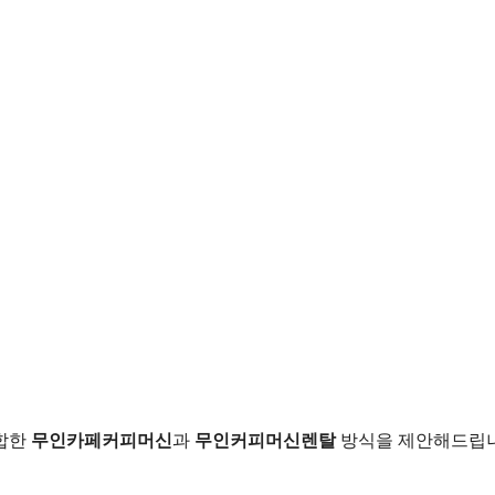
적합한
무인카페커피머신
과
무인커피머신렌탈
방식을 제안해드립니