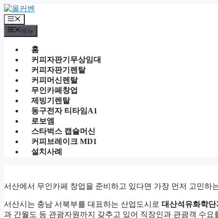
컨
텐
메
츠
뉴
메뉴
로
건
홈
너
커피자판기무상임대
뛰
커피자판기렌탈
기
커피머신렌탈
무인카페창업
제빙기렌탈
동구전자 티타임A1
로보엠
스타벅스 캡슐머신
커피브레이크 MD1
설치사례
서산에서 무인카페 창업을 준비하고 있다면 가장 먼저 고민하
서산시는 충남 서북부를 대표하는 산업도시로
대산석유화학단
과 간월도 등 관광자원까지 갖추고 있어 직장인과 관광객 수요를