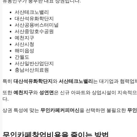
유동인구가 풍부한 대표 상권입니다.
서산테크노밸리
대산석유화학단지
서산공용버스터미널
서산중앙호수공원
예천지구
서산시청
해미읍성
간월도
서산일반산업단지
충남서산의료원
특히
대산석유화학단지
와
서산테크노밸리
는 대기업과 협력업체
또한
예천지구
와
성연면
은 신규 아파트와 상업시설이 지속적으
다.
상권 특성에 맞는
무인카페커피머신
을 선택하면 불필요한
무인
무인카페창업비용을 줄이는 방법