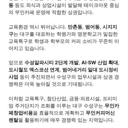
동
등도 외식과 상업시설이 발달해 테이크아웃 중심
의 무인카페 운영에 적합한 상권입니다.
교육환경 역시 뛰어납니다.
만촌동
,
범어동
,
시지지
구
는 대구를 대표하는 학원가와 명문학교가 밀집한
교육특구로 학생과 학부모의 커피 소비가 꾸준히 이
어지고 있습니다.
앞으로
수성알파시티 2단계 개발
,
AI·SW 산업 확대
,
도시철도 엑스코선 연계
,
범어네거리 일대 도시정비
사업
등이 추진되면서 수성구의 업무시설과 상권 경
쟁력은 더욱 높아질 것으로 기대됩니다.
이처럼 교육특구, 첨단산업, 금융·의료시설, 프리미
엄 주거단지가 조화를 이루는 대구 수성구는
무인카
페창업비용
을 효율적으로 계획하고
무인커피머신
렌탈
을 활용하기에 매우 경쟁력 있는 지역입니다.