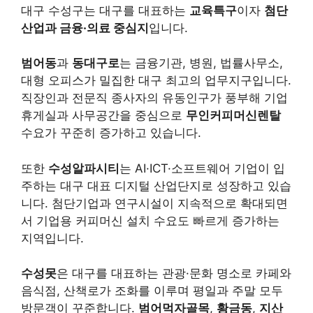
대구 수성구는 대구를 대표하는
교육특구
이자
첨단
산업과 금융·의료 중심지
입니다.
범어동
과
동대구로
는 금융기관, 병원, 법률사무소,
대형 오피스가 밀집한 대구 최고의 업무지구입니다.
직장인과 전문직 종사자의 유동인구가 풍부해 기업
휴게실과 사무공간을 중심으로
무인커피머신렌탈
수요가 꾸준히 증가하고 있습니다.
또한
수성알파시티
는 AI·ICT·소프트웨어 기업이 입
주하는 대구 대표 디지털 산업단지로 성장하고 있습
니다. 첨단기업과 연구시설이 지속적으로 확대되면
서 기업용 커피머신 설치 수요도 빠르게 증가하는
지역입니다.
수성못
은 대구를 대표하는 관광·문화 명소로 카페와
음식점, 산책로가 조화를 이루며 평일과 주말 모두
방문객이 꾸준합니다.
범어먹자골목
,
황금동
,
지산