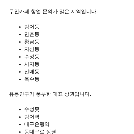
무인카페 창업 문의가 많은 지역입니다.
범어동
만촌동
황금동
지산동
수성동
시지동
신매동
욱수동
유동인구가 풍부한 대표 상권입니다.
수성못
범어역
대구은행역
동대구로 상권