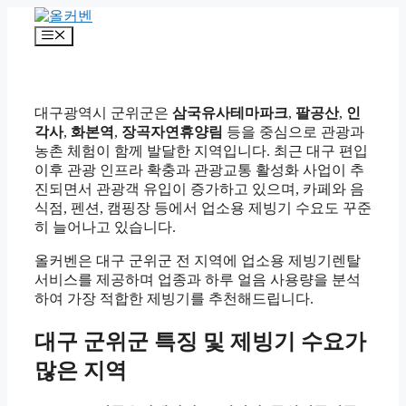
컨
텐
메
츠
뉴
로
건
너
대구광역시 군위군은
삼국유사테마파크
,
팔공산
,
인
뛰
각사
,
화본역
,
장곡자연휴양림
등을 중심으로 관광과
기
농촌 체험이 함께 발달한 지역입니다. 최근 대구 편입
이후 관광 인프라 확충과 관광교통 활성화 사업이 추
진되면서 관광객 유입이 증가하고 있으며, 카페와 음
식점, 펜션, 캠핑장 등에서 업소용 제빙기 수요도 꾸준
히 늘어나고 있습니다.
올커벤은 대구 군위군 전 지역에 업소용 제빙기렌탈
서비스를 제공하며 업종과 하루 얼음 사용량을 분석
하여 가장 적합한 제빙기를 추천해드립니다.
대구 군위군 특징 및 제빙기 수요가
많은 지역