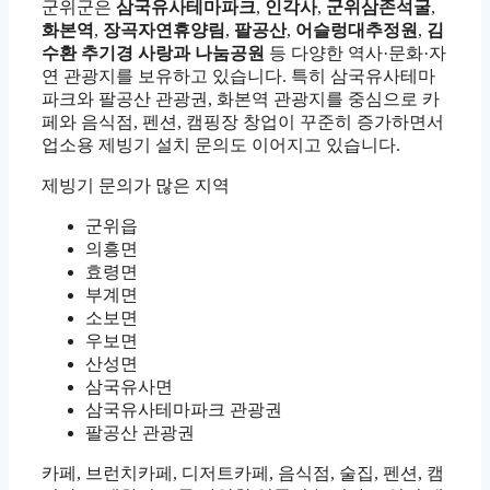
군위군은
삼국유사테마파크
,
인각사
,
군위삼존석굴
,
화본역
,
장곡자연휴양림
,
팔공산
,
어슬렁대추정원
,
김
수환 추기경 사랑과 나눔공원
등 다양한 역사·문화·자
연 관광지를 보유하고 있습니다. 특히 삼국유사테마
파크와 팔공산 관광권, 화본역 관광지를 중심으로 카
페와 음식점, 펜션, 캠핑장 창업이 꾸준히 증가하면서
업소용 제빙기 설치 문의도 이어지고 있습니다.
제빙기 문의가 많은 지역
군위읍
의흥면
효령면
부계면
소보면
우보면
산성면
삼국유사면
삼국유사테마파크 관광권
팔공산 관광권
카페, 브런치카페, 디저트카페, 음식점, 술집, 펜션, 캠