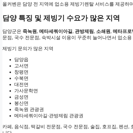
올커벤은 담양 전 지역에 업소용 제빙기렌탈 서비스를 제공하며
담양 특징 및 제빙기 수요가 많은 지역
담양군은
죽녹원
,
메타세쿼이아길
,
관방제림
,
소쇄원
,
메타프로
문점, 국수 전문점, 숙박시설 이용이 꾸준히 늘어나면서 업소
제빙기 문의가 많은 지역
담양읍
고서면
창평면
수북면
대전면
가사문학면
금성면
봉산면
죽녹원 관광권
메타세쿼이아길·관방제림 관광권
카페, 음식점, 떡갈비 전문점, 국수 전문점, 술집, 호프집, 펜
니다.