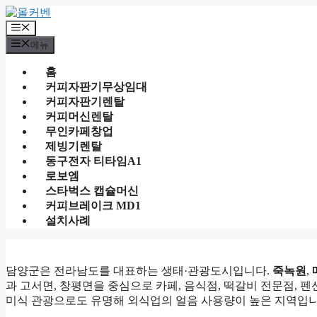
컨
텐
메
츠
뉴
메뉴
로
건
홈
너
커피자판기무상임대
뛰
커피자판기렌탈
기
커피머신렌탈
무인카페창업
제빙기렌탈
동구전자 티타임A1
로보엠
스타벅스 캡슐머신
커피브레이크 MD1
설치사례
담양군은 전라남도를 대표하는 생태·관광도시입니다.
죽녹원
,
과 고서면, 창평면을 중심으로 카페, 음식점, 떡갈비 전문점, 
미식 관광으로도 유명해 외식업의 얼음 사용량이 높은 지역입니