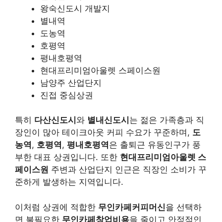
왕숙신도시 개발지
별내역
도농역
호평역
평내호평역
현대프리미엄아울렛 스페이스원
남양주 산업단지
진접 중심상권
특히
다산신도시
와
별내신도시
는 젊은 가족층과 직
장인이 많아 테이크아웃 커피 수요가 꾸준하며,
도
농역
,
호평역
,
평내호평역
은 출퇴근 유동인구가 풍
부한 대표 상권입니다. 또한
현대프리미엄아울렛 스
페이스원
주변과 산업단지 인근은 직장인 소비가 꾸
준하게 발생하는 지역입니다.
이처럼 상권에 적합한
무인카페커피머신
을 선택하
면 불필요한
무인카페창업비용
을 줄이고 안정적인