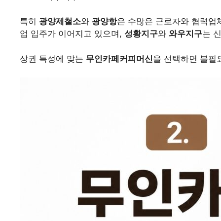
특히
광양제철소
와
광양항
은 수많은 근로자와 협력업
업 입주가 이어지고 있으며,
성황지구
와
와우지구
는 
상권 특성에 맞는
무인카페커피머신
을 선택하면 불필