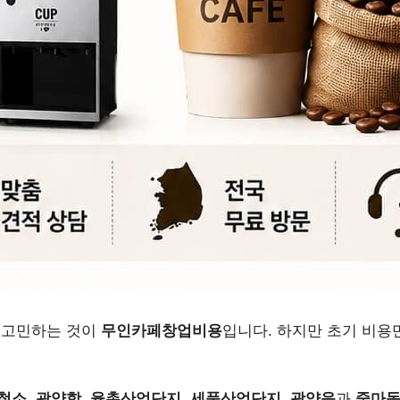
 고민하는 것이
무인카페창업비용
입니다. 하지만 초기 비용
철소
,
광양항
,
율촌산업단지
,
세풍산업단지
,
광양읍
과
중마