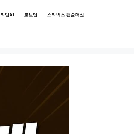
타임A1
로보엠
스타벅스 캡슐머신