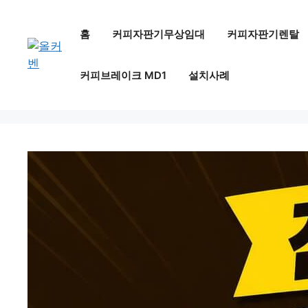
컨
텐
홈
커피자판기무상임대
커피자판기렌탈
츠
로
커피브레이크 MD1
설치사례
건
너
뛰
기